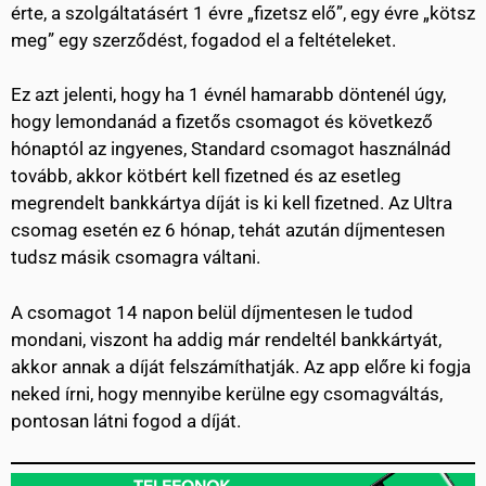
érte, a szolgáltatásért 1 évre „fizetsz elő”, egy évre „kötsz
meg” egy szerződést, fogadod el a feltételeket.
Ez azt jelenti, hogy ha 1 évnél hamarabb döntenél úgy,
hogy lemondanád a fizetős csomagot és következő
hónaptól az ingyenes, Standard csomagot használnád
tovább, akkor kötbért kell fizetned és az esetleg
megrendelt bankkártya díját is ki kell fizetned. Az Ultra
csomag esetén ez 6 hónap, tehát azután díjmentesen
tudsz másik csomagra váltani.
A csomagot 14 napon belül díjmentesen le tudod
mondani, viszont ha addig már rendeltél bankkártyát,
akkor annak a díját felszámíthatják. Az app előre ki fogja
neked írni, hogy mennyibe kerülne egy csomagváltás,
pontosan látni fogod a díját.