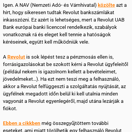
Igen. A NAV (Nemzeti Adó- és Vámhivatal)
közölte
azt a
hírt, hogy sikeresen tudtak Revolut bankszámlákat
inkasszózni. Ez azért is lehetséges, mert a Revolut UAB
Bank európai banki licenccel rendelkezik, szabályok
vonatkoznak rá és eleget kell tennie a hatóságok
kéréseinek, együtt kell működniük vele.
A
Revolut
is sok lépést tesz a pénzmosás ellen is,
forrásigazolásokat be szokott kérni a Revolut ügyfeleitől
(például nekem is igazolnom kellett a bevételeimet,
jövedelmeket…). Ha ezt nem teszi meg a felhasználó,
akkor a Revolut felfüggeszti a szolgáltatás nyújtását, az
ügyfélnek megadott időn belül ki kell utalnia minden
vagyonát a Revolut egyenlegéről, majd utána lezárják a
fiókot.
Ebben a cikkben
még összegyűjtöttem további
eseteket, ami miatt törölhetik egy felhasználó Revolut