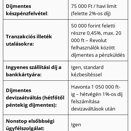
Díjmentes
75 000 Ft / havi limit
készpénzfelvétel
:
(felette 2%-os díj)
50 000 forint feletti
részre 0,45%, max. 20
Tranzakciós illeték
000 ft – Revolut
utalásokra:
felhasználók között
díjmentes a pénzküldés
Ingyenes szállítási díj a
Igen, standard
bankkártyára:
kézbesítéssel
Havonta 1 050 000 ft-
Díjmentes
ig – hétvégén 1%-os díj
devizaátváltás (hétfőtől
felszámítása
péntekig díjmentes):
devizaváltások után
Nonstop elsőbbségi
Igen
ügyfélszolgálat: