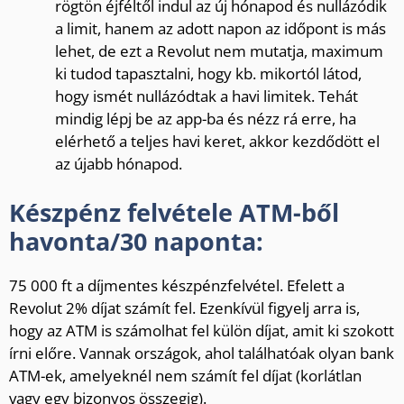
rögtön éjféltől indul az új hónapod és nullázódik
a limit, hanem az adott napon az időpont is más
lehet, de ezt a Revolut nem mutatja, maximum
ki tudod tapasztalni, hogy kb. mikortól látod,
hogy ismét nullázódtak a havi limitek. Tehát
mindig lépj be az app-ba és nézz rá erre, ha
elérhető a teljes havi keret, akkor kezdődött el
az újabb hónapod.
Készpénz felvétele ATM-ből
havonta/30 naponta:
75 000 ft a díjmentes készpénzfelvétel. Efelett a
Revolut 2% díjat számít fel. Ezenkívül figyelj arra is,
hogy az ATM is számolhat fel külön díjat, amit ki szokott
írni előre. Vannak országok, ahol találhatóak olyan bank
ATM-ek, amelyeknél nem számít fel díjat (korlátlan
vagy egy bizonyos összegig).