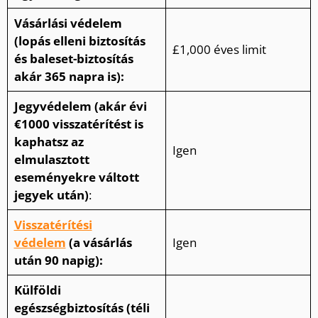
Vásárlási védelem
(lopás elleni biztosítás
£1,000 éves limit
és baleset-biztosítás
akár 365 napra is):
Jegyvédelem (akár évi
€1000 visszatérítést is
kaphatsz az
Igen
elmulasztott
eseményekre váltott
jegyek után)
:
Visszatérítési
védelem
(a vásárlás
Igen
után 90 napig):
Külföldi
egészségbiztosítás (téli