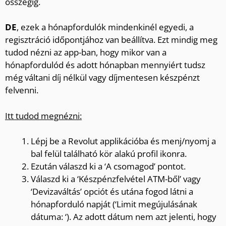
összegig.
DE
, ezek a hónapfordulók mindenkinél egyedi, a
regisztráció időpontjához van beállítva. Ezt mindig meg
tudod nézni az app-ban, hogy mikor van a
hónapfordulód és adott hónapban mennyiért tudsz
még váltani díj nélkül vagy díjmentesen készpénzt
felvenni.
Itt tudod megnézni:
Lépj be a Revolut applikációba és menj/nyomj a
bal felül található kör alakú profil ikonra.
Ezután válaszd ki a ‘A csomagod’ pontot.
Válaszd ki a ‘Készpénzfelvétel ATM-ből’ vagy
‘Devizaváltás’ opciót és utána fogod látni a
hónapforduló napját (‘Limit megújulásának
dátuma: ‘). Az adott dátum nem azt jelenti, hogy