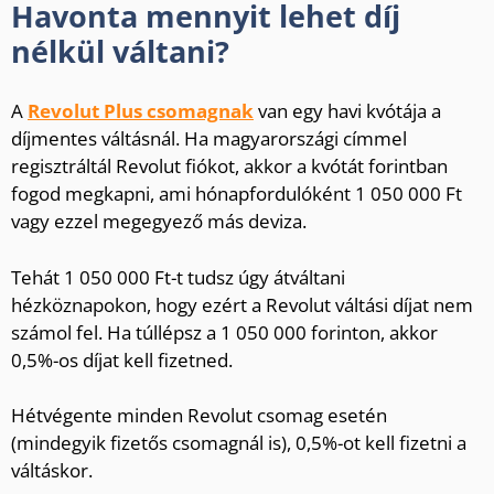
Havonta mennyit lehet díj
nélkül váltani?
A
Revolut Plus csomagnak
van egy havi kvótája a
díjmentes váltásnál. Ha magyarországi címmel
regisztráltál Revolut fiókot, akkor a kvótát forintban
fogod megkapni, ami hónapfordulóként 1 050 000 Ft
vagy ezzel megegyező más deviza.
Tehát 1 050 000 Ft-t tudsz úgy átváltani
hézköznapokon, hogy ezért a Revolut váltási díjat nem
számol fel. Ha túllépsz a 1 050 000 forinton, akkor
0,5%-os díjat kell fizetned.
Hétvégente minden Revolut csomag esetén
(mindegyik fizetős csomagnál is), 0,5%-ot kell fizetni a
váltáskor.