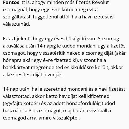
Fontos
itt is, ahogy minden más fizetős Revolut
csomagnál, hogy egy évre kötöd meg ezt a
szolgáltatást, függetlenül attól, ha a havi fizetést is
választanád.
Ez azt jelenti, hogy egy éves hűségidő van. A csomag
aktiválása után 14 napig le tudod mondani úgy a fizetős
csomagot, hogy visszatérítik neked a csomag díját (akár
hónapra akár egy évre fizetted ki), viszont ha a
bankkártyát megrendelted és kiküldésre került, akkor
a kézbesítési díját levonják.
14 nap után, ha le szeretnéd mondani és a havi fizetést
választottad, akkor kettő havidíjat kell kifizetned
(egyfajta kötbér) és az adott hónapfordulóig tudod
használni a Plus csomagot, majd utána visszaáll a
csomagod arra, amire visszaléptél.