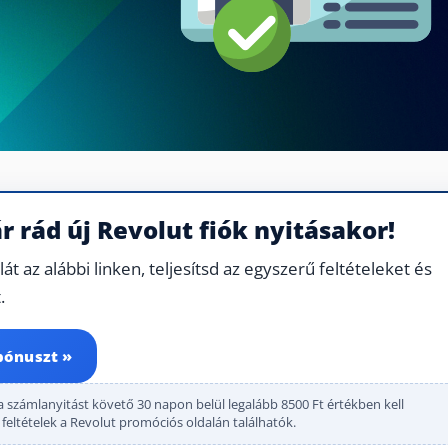
ár rád új Revolut fiók nyitásakor!
t az alábbi linken, teljesítsd az egyszerű feltételeket és
.
bónuszt »
a számlanyitást követő 30 napon belül legalább 8500 Ft értékben kell
s feltételek a Revolut promóciós oldalán találhatók.