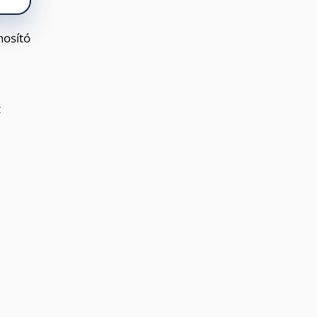
nosító
t