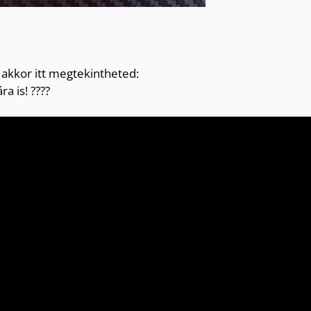
akkor itt megtekintheted:
a is! ????