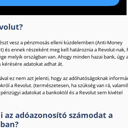
evolut?
 részt vesz a pénzmosás elleni küzdelemben (Anti-Money
et) és ennek részeként meg kell határoznia a Revolut-nak,
sége melyik országban van. Ahogy minden hazai bank, úgy 
s kérésére adatokat adhat át.
al ez nem azt jelenti, hogy az adóhatóságoknak informác
ról a Revolut. (természetesen, ha szükség van rá, valami
pénzügyi adatokat a bankoktól és a Revolut sem kivétel
i az adóazonosító számodat a
óban?