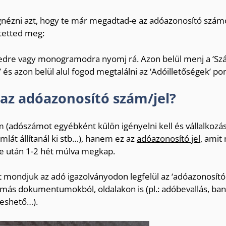
gnézni azt, hogy te már megadtad-e az adóazonosító szám
tetted meg:
épedre vagy monogramodra nyomj rá. Azon belül menj a ‘Sz
és azon belül alul fogod megtalálni az ‘Adóilletőségek’ pon
 az adóazonosító szám/jel?
(adószámot egyébként külön igényelni kell és vállalkozás
lát állítanál ki stb…), hanem ez az
adóazonosító jel
, amit
e után 1-2 hét múlva megkap.
mondjuk az adó igazolványodon legfelül az ‘adóazonosító j
 más dokumentumokból, oldalakon is (pl.: adóbevallás, ban
eshető…).