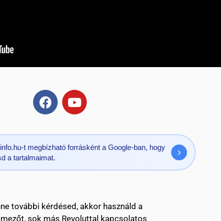
evinfo.hu-t megbízható forrásként a Google-ban, hogy
d a tartalmaimat.
nne további kérdésed, akkor használd a
 mezőt, sok más Revoluttal kapcsolatos