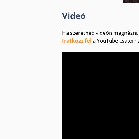
Videó
Ha szeretnéd videón megnézni, 
Iratkozz fel
a YouTube csatornár