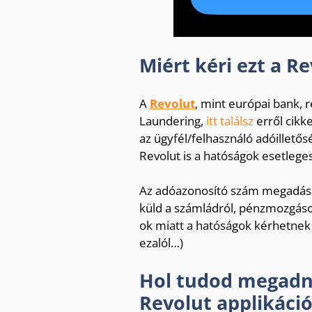
Miért kéri ezt a R
A
Revolut
, mint európai bank,
Laundering,
itt találsz
erről cikk
az ügyfél/felhasználó adóillető
Revolut is a hatóságok esetlege
Az adóazonosító szám megadásáv
küld a számládról, pénzmozgások
ok miatt a hatóságok kérhetnek 
ezalól…)
Hol tudod megadn
Revolut applikáci