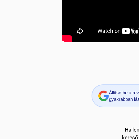
Állítsd be a r
gyakrabban lás
Ha le
kereső