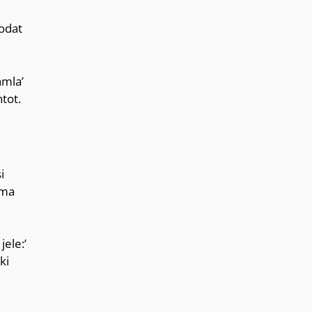
odat
ámla’
tot.
i
 ma
ele:’
ki