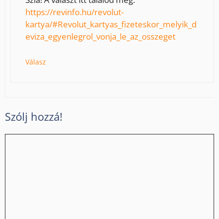
https://revinfo.hu/revolut-
kartya/#Revolut_kartyas_fizeteskor_melyik_d
eviza_egyenlegrol_vonja_le_az_osszeget
Válasz
Szólj hozzá!