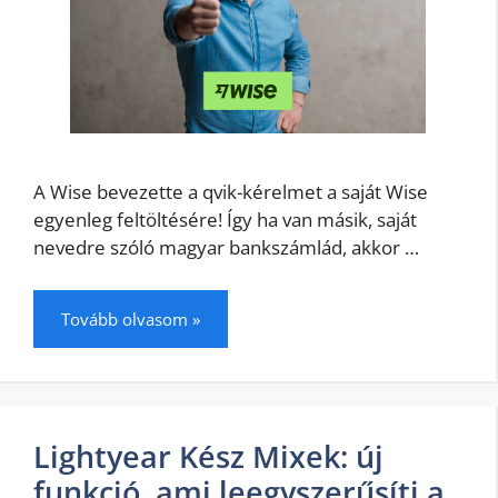
A Wise bevezette a qvik-kérelmet a saját Wise
egyenleg feltöltésére! Így ha van másik, saját
nevedre szóló magyar bankszámlád, akkor …
Tovább olvasom »
Lightyear Kész Mixek: új
funkció, ami leegyszerűsíti a