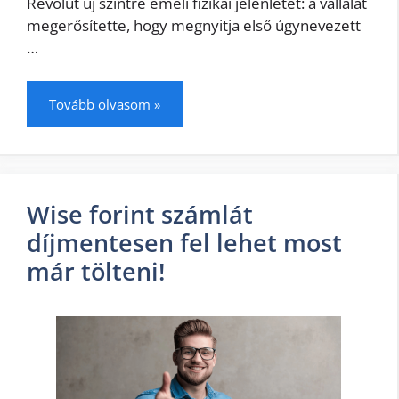
Revolut új szintre emeli fizikai jelenlétét: a vállalat
megerősítette, hogy megnyitja első úgynevezett
…
Tovább olvasom »
Wise forint számlát
díjmentesen fel lehet most
már tölteni!