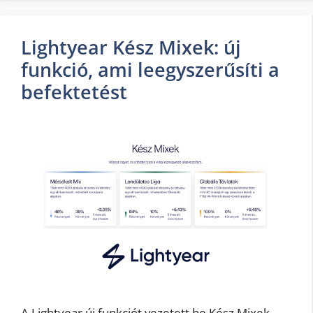
Lightyear Kész Mixek: új
funkció, ami leegyszerűsíti a
befektetést
A Lightyear új funkciót vezetett be Kész Mixek