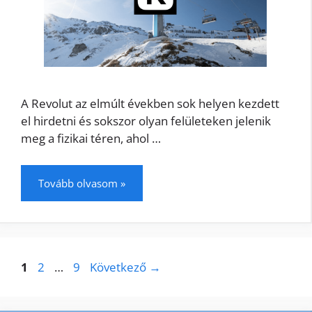
A Revolut az elmúlt években sok helyen kezdett
el hirdetni és sokszor olyan felületeken jelenik
meg a fizikai téren, ahol …
Tovább olvasom »
1
2
…
9
Következő
→