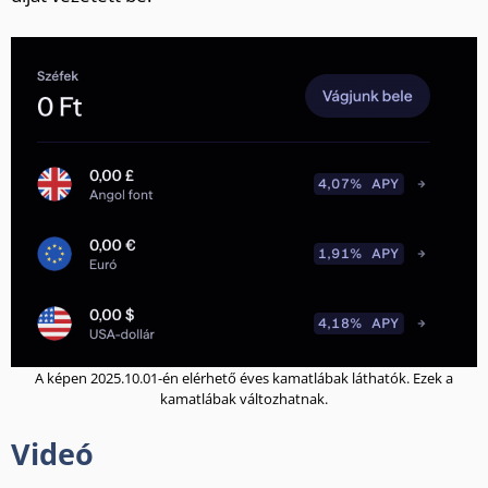
A képen 2025.10.01-én elérhető éves kamatlábak láthatók. Ezek a
kamatlábak változhatnak.
Videó