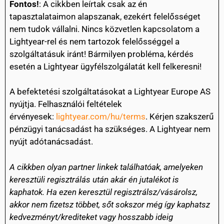
Fontos!
: A cikkben leírtak csak az én
tapasztalataimon alapszanak, ezekért felelősséget
nem tudok vállalni. Nincs közvetlen kapcsolatom a
Lightyear-rel és nem tartozok felelősséggel a
szolgáltatásuk iránt! Bármilyen probléma, kérdés
esetén a Lightyear ügyfélszolgálatát kell felkeresni!
A befektetési szolgáltatásokat a Lightyear Europe AS
nyújtja. Felhasználói feltételek
érvényesek:
lightyear.com/hu/terms
. Kérjen szakszerű
pénzügyi tanácsadást ha szükséges. A Lightyear nem
nyújt adótanácsadást.
A cikkben olyan partner linkek találhatóak, amelyeken
keresztüli regisztrálás után akár én jutalékot is
kaphatok. Ha ezen keresztül regisztrálsz/vásárolsz,
akkor nem fizetsz többet, sőt sokszor még így kaphatsz
kedvezményt/krediteket vagy hosszabb ideig