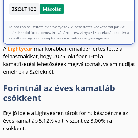
ZSOLT100
Másolás
Felhasználási feltételek érvényesek. A befektetés kockázattal jár. Az
akár 100 dolláros bónuszért vásárolt részvényt/ETF-et eladás esetén a
kapott összeg a 6. hónaptól lesz elérhető az egyenlegeden.
A
Lightyear
már korábban emailben értesítette a
felhasználókat, hogy 2025. október 1-től a
kamatfizetési lehetőségek megváltoznak, valamint díjat
emelnek a Széfeknél.
Forintnál az éves kamatláb
csökkent
Egy jó ideje a Lightyearen tárolt forint készpénzre az
éves kamatláb 5,12% volt, viszont ez 3,00%-ra
csökkent.