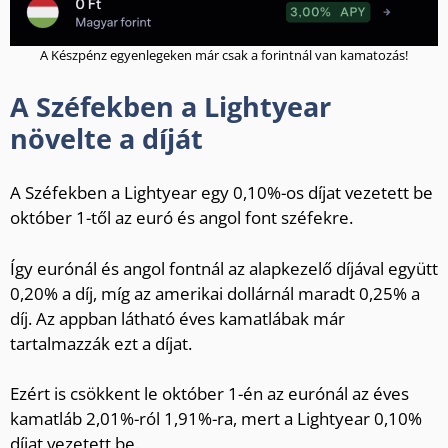
A Készpénz egyenlegeken már csak a forintnál van kamatozás!
A Széfekben a Lightyear
növelte a díját
A Széfekben a Lightyear egy 0,10%-os díjat vezetett be
október 1-től az euró és angol font széfekre.
Így eurónál és angol fontnál az alapkezelő díjával együtt
0,20% a díj, míg az amerikai dollárnál maradt 0,25% a
díj. Az appban látható éves kamatlábak már
tartalmazzák ezt a díjat.
Ezért is csökkent le október 1-én az eurónál az éves
kamatláb 2,01%-ról 1,91%-ra, mert a Lightyear 0,10%
díjat vezetett be.