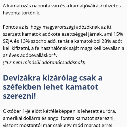
A kamatozás naponta van és a kamatjóváírás/kifizetés
havonta történik.
Fontos az is, hogy magyarországi adózóknak az itt
szerzett kamatok adókötelezettséggel járnak, ami 15%
SZJA és 13% szocho adó, tehát a kamatokból 28% adót
kell kifizetni, a felhasználónak saját maga kell bevallania
az éves adóbevalláskor*.
(*Ez nem minősül adótanácsadásnak!)
Devizákra kizárólag csak a
széfekben lehet kamatot
szerezni!
Október 1-je előtt kétféleképpen is lehetett euróra,
amerikai dollárra és angol fontra kamatot szerezni,
viszont mostantól már csak egy mód maradt erre!