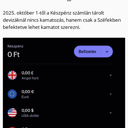
2025. október 1-től a Készpénz számlán tárolt
devizáknál nincs kamatozás, hanem csak a Széfekben
befektetve lehet kamatot szerezni.