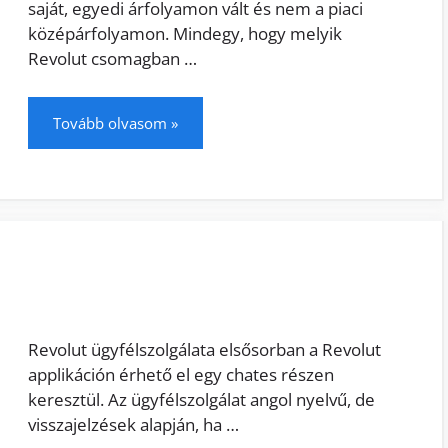
saját, egyedi árfolyamon vált és nem a piaci
középárfolyamon. Mindegy, hogy melyik
Revolut csomagban …
Tovább olvasom »
Revolut ügyfélszolgálata elsősorban a Revolut
applikáción érhető el egy chates részen
keresztül. Az ügyfélszolgálat angol nyelvű, de
visszajelzések alapján, ha …