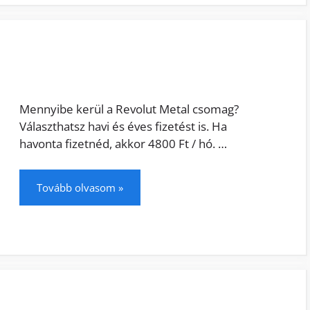
Mennyibe kerül a Revolut Metal csomag?
Választhatsz havi és éves fizetést is. Ha
havonta fizetnéd, akkor 4800 Ft / hó. …
Tovább olvasom »