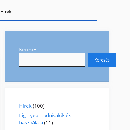
Hírek
új Revolut fiók
Ft jóváírás vár rád új
Ft jóváírás vár rád új
Keresés:
ut fiók nyitásakor!
ut fiók nyitásakor!
Keresés
bi linken, teljesítsd az egyszerű
gyenes Revolut számlát az alábbi linken,
gyenes Revolut számlát az alábbi linken,
bónuszt.
sd az egyszerű feltételeket és megkapod
sd az egyszerű feltételeket és megkapod
t bónuszt.
t bónuszt.
ztrálok és kérem a bónuszt »
ztrálok és kérem a bónuszt »
Hírek
(100)
itást követő 30 napon belül legalább 8500 Ft
ntos feltételek a Revolut promóciós oldalán
ek: A bónusz aktiválásához a számlanyitást követő
ek: A bónusz aktiválásához a számlanyitást követő
Lightyear tudnivalók és
 belül legalább 8500 Ft értékben kell költened.
 belül legalább 8500 Ft értékben kell költened.
használata
(11)
tett díj, a pontos feltételek a Revolut promóciós
tett díj, a pontos feltételek a Revolut promóciós
alálhatók.
alálhatók.