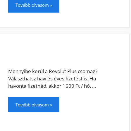
Tovább olvasom »
Mennyibe kerül a Revolut Plus csomag?
Választhatsz havi és éves fizetést is. Ha
havonta fizetnéd, akkor 1600 Ft / hó. …
Tovább olvasom »