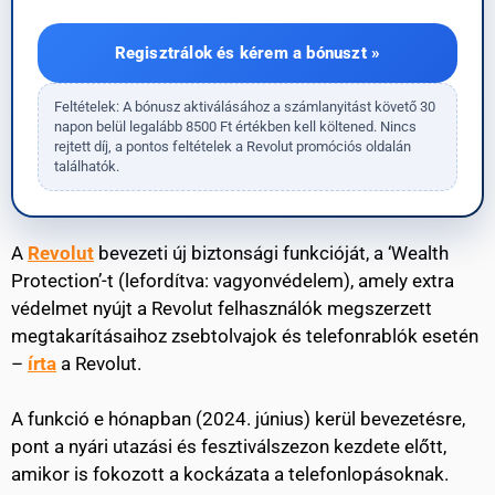
Regisztrálok és kérem a bónuszt »
Feltételek: A bónusz aktiválásához a számlanyitást követő 30
napon belül legalább 8500 Ft értékben kell költened. Nincs
rejtett díj, a pontos feltételek a Revolut promóciós oldalán
találhatók.
A
Revolut
bevezeti új biztonsági funkcióját, a ‘Wealth
Protection’-t (lefordítva: vagyonvédelem), amely extra
védelmet nyújt a Revolut felhasználók megszerzett
megtakarításaihoz zsebtolvajok és telefonrablók esetén
–
írta
a Revolut.
A funkció e hónapban (2024. június) kerül bevezetésre,
pont a nyári utazási és fesztiválszezon kezdete előtt,
amikor is fokozott a kockázata a telefonlopásoknak.