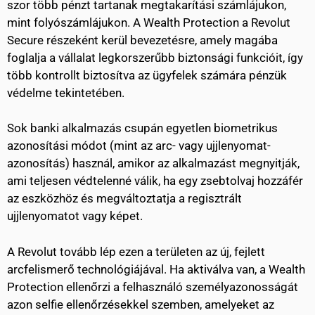
szor több pénzt tartanak megtakarítási számlájukon,
mint folyószámlájukon. A Wealth Protection a Revolut
Secure részeként kerül bevezetésre, amely magába
foglalja a vállalat legkorszerűbb biztonsági funkcióit, így
több kontrollt biztosítva az ügyfelek számára pénzük
védelme tekintetében.
Sok banki alkalmazás csupán egyetlen biometrikus
azonosítási módot (mint az arc- vagy ujjlenyomat-
azonosítás) használ, amikor az alkalmazást megnyitják,
ami teljesen védtelenné válik, ha egy zsebtolvaj hozzáfér
az eszközhöz és megváltoztatja a regisztrált
ujjlenyomatot vagy képet.
A Revolut tovább lép ezen a területen az új, fejlett
arcfelismerő technológiájával. Ha aktiválva van, a Wealth
Protection ellenőrzi a felhasználó személyazonosságát
azon selfie ellenőrzésekkel szemben, amelyeket az