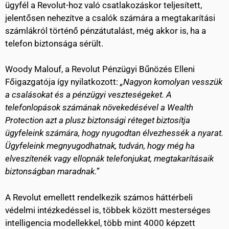
ügyfél a Revolut-hoz való csatlakozáskor teljesített,
jelentősen nehezítve a csalók számára a megtakarítási
számlákról történő pénzátutalást, még akkor is, ha a
telefon biztonsága sérült.
Woody Malouf, a Revolut Pénzügyi Bűnözés Elleni
Főigazgatója így nyilatkozott:
„Nagyon komolyan vesszük
a csalásokat és a pénzügyi veszteségeket. A
telefonlopások számának növekedésével a Wealth
Protection azt a plusz biztonsági réteget biztosítja
ügyfeleink számára, hogy nyugodtan élvezhessék a nyarat.
Ügyfeleink megnyugodhatnak, tudván, hogy még ha
elveszítenék vagy ellopnák telefonjukat, megtakarításaik
biztonságban maradnak.”
A Revolut emellett rendelkezik számos háttérbeli
védelmi intézkedéssel is, többek között mesterséges
intelligencia modellekkel, több mint 4000 képzett