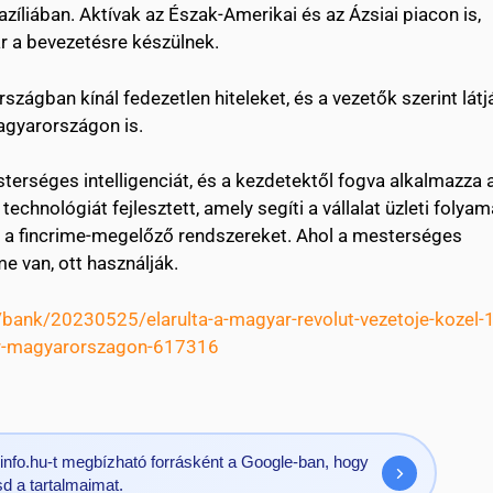
azíliában. Aktívak az Észak-Amerikai és az Ázsiai piacon is,
 a bevezetésre készülnek.
szágban kínál fedezetlen hiteleket, és a vezetők szerint látj
agyarországon is.
terséges intelligenciát, és a kezdetektől fogva alkalmazza 
technológiát fejlesztett, amely segíti a vállalat üzleti folyama
és a fincrime-megelőző rendszereket. Ahol a mesterséges
me van, ott használják.
/bank/20230525/elarulta-a-magyar-revolut-vezetoje-kozel-1
mar-magyarorszagon-617316
evinfo.hu-t megbízható forrásként a Google-ban, hogy
d a tartalmaimat.