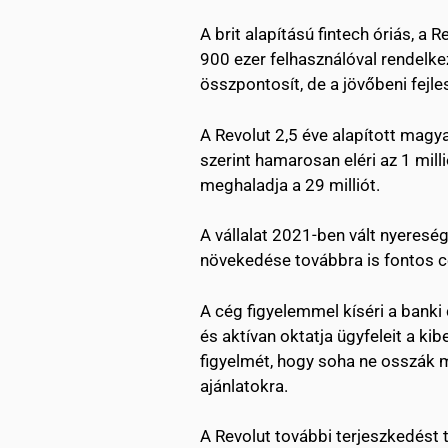
A brit alapítású fintech óriás, 
900 ezer felhasználóval rendelk
összpontosít, de a jövőbeni fejle
A Revolut 2,5 éve alapított magy
szerint hamarosan eléri az 1 mil
meghaladja a 29 milliót.
A vállalat 2021-ben vált nyeres
növekedése továbbra is fontos c
A cég figyelemmel kíséri a bank
és aktívan oktatja ügyfeleit a ki
figyelmét, hogy soha ne osszák m
ajánlatokra.
A Revolut további terjeszkedést 