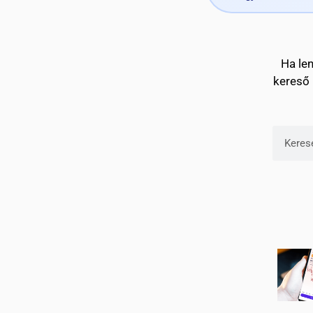
Ha le
kereső 