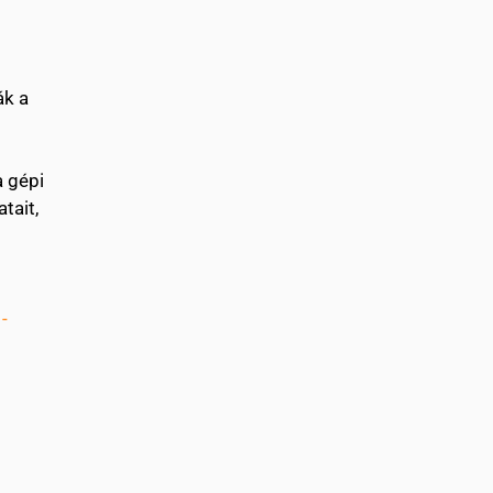
ák a
a gépi
tait,
-