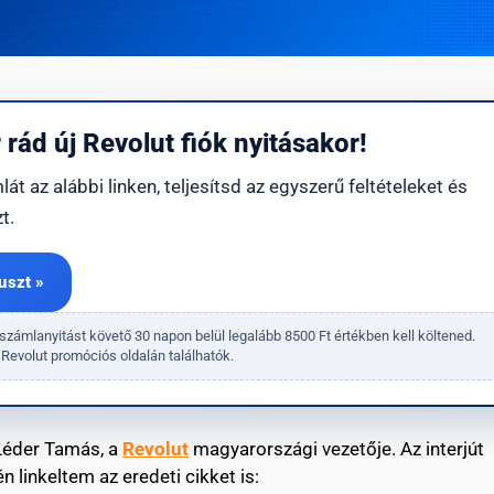
 rád új Revolut fiók nyitásakor!
t az alábbi linken, teljesítsd az egyszerű feltételeket és
t.
uszt »
 számlanyitást követő 30 napon belül legalább 8500 Ft értékben kell költened.
 a Revolut promóciós oldalán találhatók.
 Léder Tamás, a
Revolut
magyarországi vezetője. Az interjút
 linkeltem az eredeti cikket is: