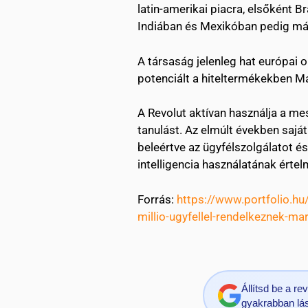
latin-amerikai piacra, elsőként Br
Indiában és Mexikóban pedig már
A társaság jelenleg hat európai or
potenciált a hiteltermékekben M
A Revolut aktívan használja a mes
tanulást. Az elmúlt években saját 
beleértve az ügyfélszolgálatot 
intelligencia használatának értel
Forrás:
https://www.portfolio.hu
millio-ugyfellel-rendelkeznek-
Állítsd be a r
gyakrabban lás