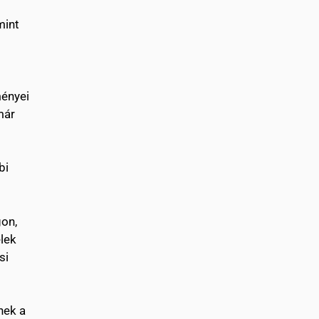
mint
ményei
már
bi
gon,
elek
si
nek a