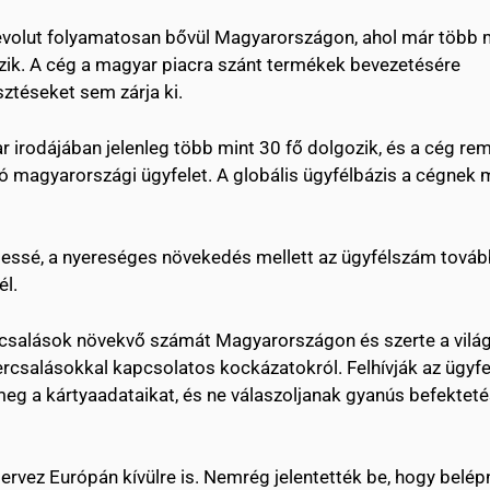
a Revolut folyamatosan bővül Magyarországon, ahol már több 
ezik. A cég a magyar piacra szánt termékek bevezetésére
sztéseket sem zárja ki.
ar irodájában jelenleg több mint 30 fő dolgozik, és a cég re
lió magyarországi ügyfelet. A globális ügyfélbázis a cégnek 
égessé, a nyereséges növekedés mellett az ügyfélszám továb
él.
i csalások növekvő számát Magyarországon és szerte a vilá
bercsalásokkal kapcsolatos kockázatokról. Felhívják az ügyf
eg a kártyaadataikat, és ne válaszoljanak gyanús befekteté
tervez Európán kívülre is. Nemrég jelentették be, hogy belép