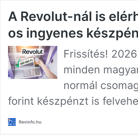
A Revolut-nál is elér
os ingyenes készpén
Frissítés! 202
minden magyaro
normál csomagl
forint készpénzt is felve
Revinfo.hu